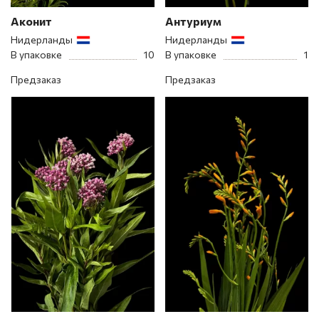
Аконит
Антуриум
Нидерланды
Нидерланды
В упаковке
10
В упаковке
1
Предзаказ
Предзаказ